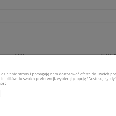
O NAS
PŁATNO
Piszą o nas
Płatności
Instagram
Koszty do
e działanie strony i pomagają nam dostosować ofertę do Twoich p
Sklepy
cie plików do swoich preferencji, wybierając opcję "Dostosuj zgody"
Inspiracje
ości.