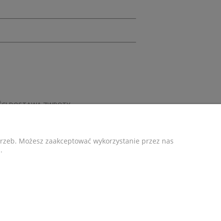
ŚCI DOSTAWA ZWROTY
stawy
otrzeb. Możesz zaakceptować wykorzystanie przez nas
.
Copyrights © - ANTU