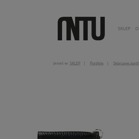
SKLEP
O
Jesteś w:
SKLEP
Portfele
Skórzane portf