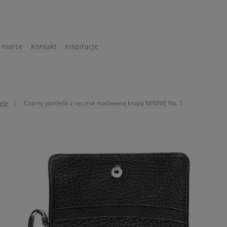
 marce
Kontakt
Inspiracje
ele
Czarny portfelik z ręcznie malowaną kropą MINNIE No. 1