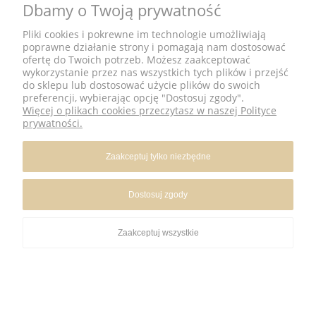
Dbamy o Twoją prywatność
Pliki cookies i pokrewne im technologie umożliwiają
POMOC
poprawne działanie strony i pomagają nam dostosować
ofertę do Twoich potrzeb. Możesz zaakceptować
wykorzystanie przez nas wszystkich tych plików i przejść
O NAS
do sklepu lub dostosować użycie plików do swoich
preferencji, wybierając opcję "Dostosuj zgody".
Więcej o plikach cookies przeczytasz w naszej Polityce
PŁATNOŚCI DOSTAWA ZWROTY
prywatności.
Zaakceptuj tylko niezbędne
Copyrights © - ANTU
Dostosuj zgody
Pokaż pełną wersję strony
Zaakceptuj wszystkie
Sklep internetowy Shoper.pl