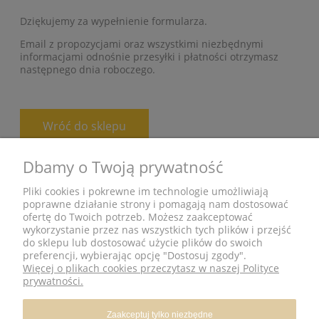
Dziękujemy za wypełnienie formularza.
Email z propozycjami oraz wszystkimi niezbędnymi
informacjami odnośnie przesyłki i płatności otrzymasz
następnego dnia roboczego.
Wróć do sklepu
Dbamy o Twoją prywatność
POMOC
Pliki cookies i pokrewne im technologie umożliwiają
poprawne działanie strony i pomagają nam dostosować
ofertę do Twoich potrzeb. Możesz zaakceptować
O NAS
wykorzystanie przez nas wszystkich tych plików i przejść
do sklepu lub dostosować użycie plików do swoich
preferencji, wybierając opcję "Dostosuj zgody".
PŁATNOŚCI DOSTAWA ZWROTY
Więcej o plikach cookies przeczytasz w naszej Polityce
prywatności.
Zaakceptuj tylko niezbędne